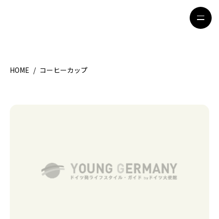
HOME
/
コーヒーカップ
HOME
特集記事
地域別ガイド
グルメ
観光ガイド
留学＆キャリア
ライフスタイル
著者一覧
ライター募集