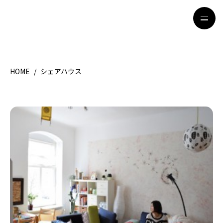
HOME
/
シェアハウス
HOME
特集記事
地域別ガイド
グルメ
観光ガイド
留学＆キャリア
ライフスタイル
著者一覧
ライター募集