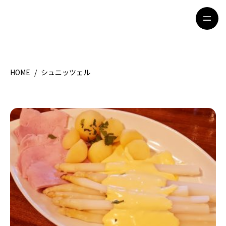
HOME
/
シュニッツェル
HOME
特集記事
地域別ガイド
グルメ
観光ガイド
留学＆キャリア
ライフスタイル
著者一覧
ライター募集