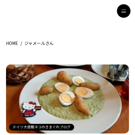
HOME
/
ジャメールさん
HOME
特集記事
地域別ガイド
グルメ
観光ガイド
留学＆キャリア
ライフスタイル
著者一覧
ライター募集
ドイツ大使館ネコのきまぐれブログ