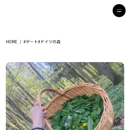
HOME
/
#デート#ドイツの森
HOME
特集記事
地域別ガイド
グルメ
観光ガイド
留学＆キャリア
ライフスタイル
著者一覧
ライター募集