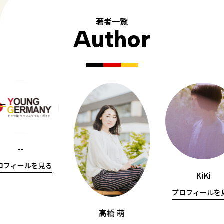
著者一覧
Author
--
ロフィールを見る
KiKi
プロフィールを
高橋 萌