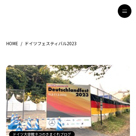
HOME
/
ドイツフェスティバル2023
HOME
特集記事
地域別ガイド
グルメ
観光ガイド
留学＆キャリア
ライフスタイル
著者一覧
ライター募集
ドイツ大使館ネコのきまぐれブログ