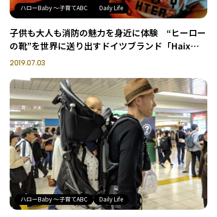
ハローBaby 〜子育てABC
Daily Life
子供も大人も消防の魅力を身近に体験 “ヒーロー
の靴”を世界に送り出すドイツブランド「Haix」
イベント
2019.07.03
ハローBaby 〜子育てABC
Daily Life