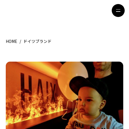
HOME
/
ドイツブランド
HOME
特集記事
地域別ガイド
グルメ
観光ガイド
留学＆キャリア
ライフスタイル
著者一覧
ライター募集