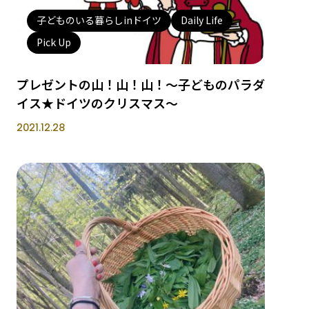
子どものいる暮らしinドイツ
Daily Life
Pick Up
プレゼントの山！山！山！〜子どものパラダ
イス★ドイツのクリスマス〜
2021.12.28