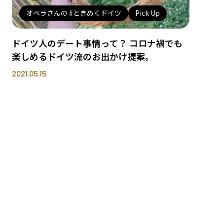
オペラさんの #ときめくドイツ
Pick Up
ドイツ人のデート事情って？ コロナ禍でも
楽しめるドイツ流のお出かけ提案。
2021.05.15