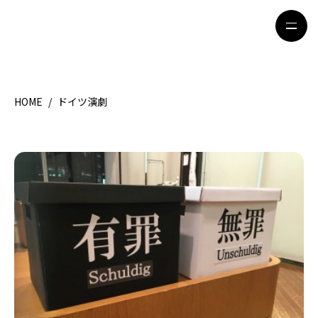
HOME
/
ドイツ演劇
HOME
特集記事
地域別ガイド
グルメ
観光ガイド
留学＆キャリア
ライフスタイル
著者一覧
ライター募集