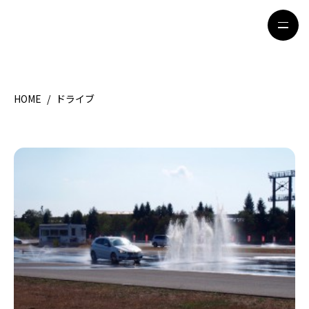
HOME
/
ドライブ
HOME
特集記事
地域別ガイド
グルメ
観光ガイド
留学＆キャリア
ライフスタイル
著者一覧
ライター募集