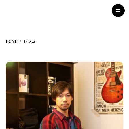
HOME
/
ドラム
HOME
特集記事
地域別ガイド
グルメ
観光ガイド
留学＆キャリア
ライフスタイル
著者一覧
ライター募集