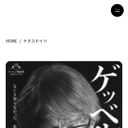
HOME
/
ナチスドイツ
HOME
特集記事
地域別ガイド
グルメ
観光ガイド
留学＆キャリア
ライフスタイル
著者一覧
ライター募集