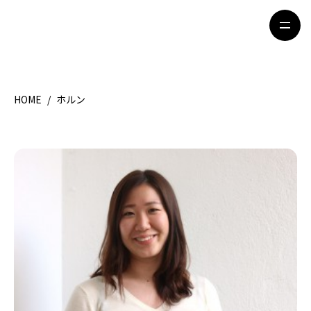
HOME
/
ホルン
HOME
特集記事
地域別ガイド
グルメ
観光ガイド
留学＆キャリア
ライフスタイル
著者一覧
ライター募集