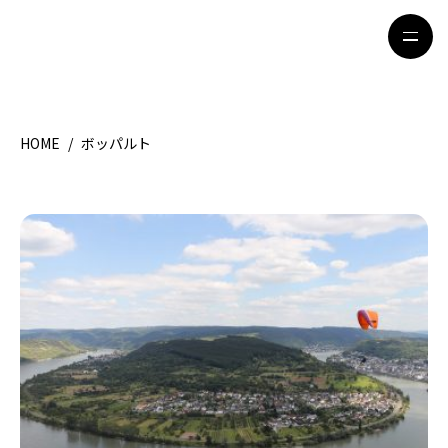
HOME
/
ボッパルト
HOME
特集記事
地域別ガイド
グルメ
観光ガイド
留学＆キャリア
ライフスタイル
著者一覧
ライター募集