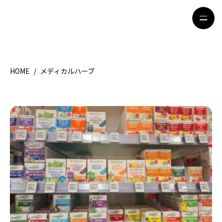
HOME
/
メディカルハーブ
HOME
特集記事
地域別ガイド
グルメ
観光ガイド
留学＆キャリア
ライフスタイル
著者一覧
ライター募集