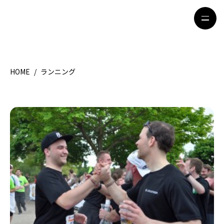
HOME
/
ランニング
HOME
特集記事
地域別ガイド
グルメ
観光ガイド
留学＆キャリア
ライフスタイル
著者一覧
ライター募集