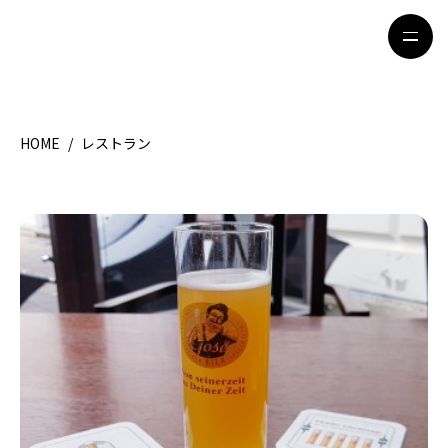
HOME
/
レストラン
HOME
特集記事
地域別ガイド
グルメ
観光ガイド
留学＆キャリア
ライフスタイル
著者一覧
ライター募集