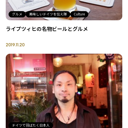
グルメ
美味しいドイツを伝え隊
Culture
ライプツィヒの名物ビールとグルメ
2019.11.20
ドイツで羽ばたく日本人