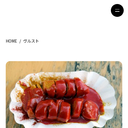
HOME
/
ヴルスト
HOME
特集記事
地域別ガイド
グルメ
観光ガイド
留学＆キャリア
ライフスタイル
著者一覧
ライター募集