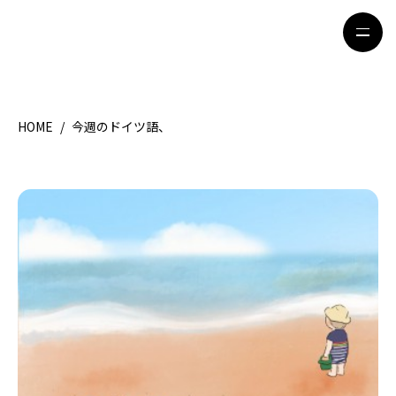
HOME
/
今週のドイツ語、
HOME
特集記事
地域別ガイド
グルメ
観光ガイド
留学＆キャリア
ライフスタイル
著者一覧
ライター募集