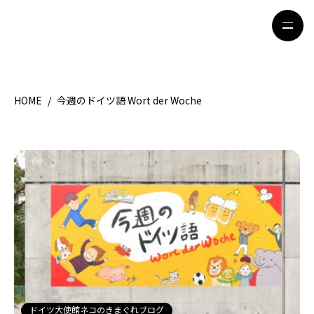
HOME
/
今週のドイツ語 Wort der Woche
HOME
特集記事
地域別ガイド
グルメ
観光ガイド
留学＆キャリア
ライフスタイル
著者一覧
ライター募集
ドイツ大使館ネコのきまぐれブログ