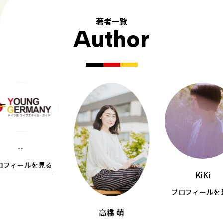
著者一覧
Author
--
ロフィールを見る
KiKi
プロフィールを
高橋 萌