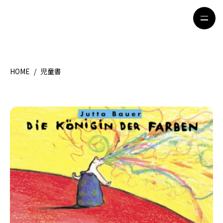
HOME
/
児童書
HOME
特集記事
地域別ガイド
グルメ
観光ガイド
留学＆キャリア
ライフスタイル
著者一覧
ライター募集