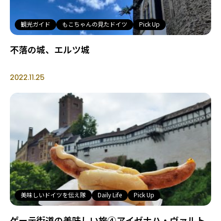
観光ガイド
もこちゃんの見たドイツ
Pick Up
不落の城、エルツ城
2022.11.25
美味しいドイツを伝え隊
Daily Life
Pick Up
ゲーテ街道の美味しい旅④アイゼナハ・ヴァルト