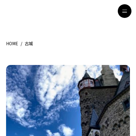
HOME
/
古城
HOME
特集記事
地域別ガイド
グルメ
観光ガイド
留学＆キャリア
ライフスタイル
著者一覧
ライター募集