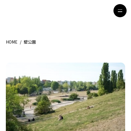
HOME
/
壁公園
HOME
特集記事
地域別ガイド
グルメ
観光ガイド
留学＆キャリア
ライフスタイル
著者一覧
ライター募集