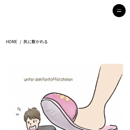
HOME
/
尻に敷かれる
HOME
特集記事
地域別ガイド
グルメ
観光ガイド
留学＆キャリア
ライフスタイル
著者一覧
ライター募集