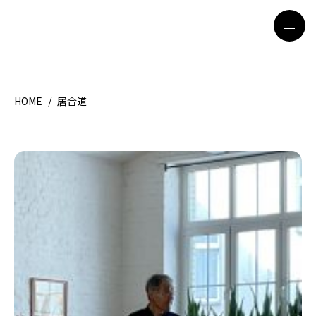
HOME
/
居合道
HOME
特集記事
地域別ガイド
グルメ
観光ガイド
留学＆キャリア
ライフスタイル
著者一覧
ライター募集