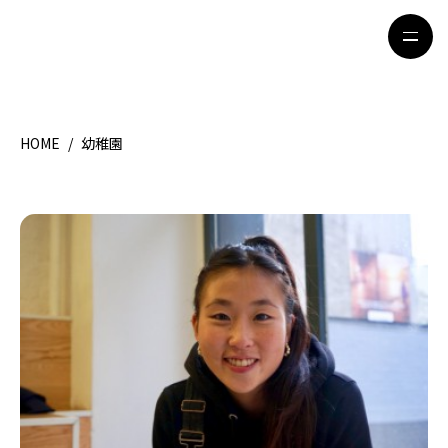
HOME
/
幼稚園
HOME
特集記事
地域別ガイド
グルメ
観光ガイド
留学＆キャリア
ライフスタイル
著者一覧
ライター募集