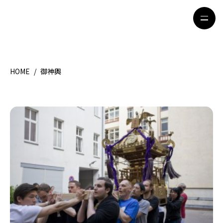
HOME
/
御神輿
HOME
特集記事
地域別ガイド
グルメ
観光ガイド
留学＆キャリア
ライフスタイル
著者一覧
ライター募集