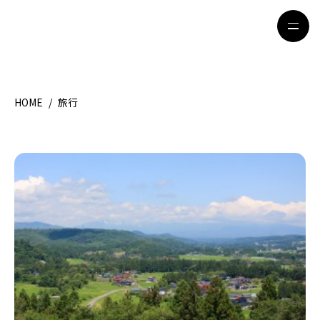
HOME
/
旅行
HOME
特集記事
地域別ガイド
グルメ
観光ガイド
留学＆キャリア
ライフスタイル
著者一覧
ライター募集