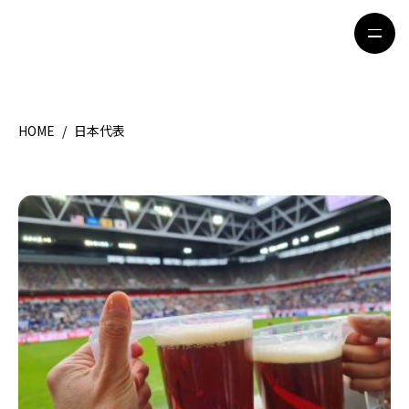
HOME
/
日本代表
HOME
特集記事
地域別ガイド
グルメ
観光ガイド
留学＆キャリア
ライフスタイル
著者一覧
ライター募集