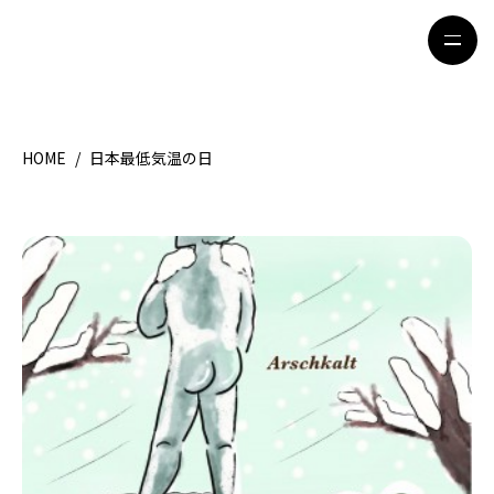
HOME
/
日本最低気温の日
HOME
特集記事
地域別ガイド
グルメ
観光ガイド
留学＆キャリア
ライフスタイル
著者一覧
ライター募集