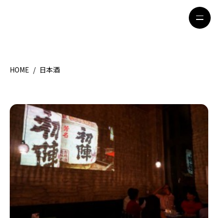
HOME
/
日本酒
HOME
特集記事
地域別ガイド
グルメ
観光ガイド
留学＆キャリア
ライフスタイル
著者一覧
ライター募集