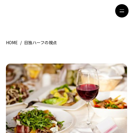
HOME
/
日独ハーフの視点
HOME
特集記事
地域別ガイド
グルメ
観光ガイド
留学＆キャリア
ライフスタイル
著者一覧
ライター募集