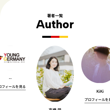
著者一覧
Author
--
ロフィールを見る
KiKi
プロフィールを
高橋 萌