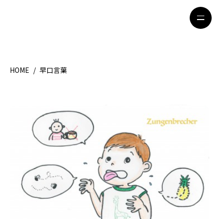
HOME
/
早口言葉
HOME
特集記事
地域別ガイド
グルメ
観光ガイド
留学＆キャリア
ライフスタイル
著者一覧
ライター募集