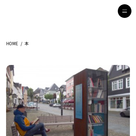
HOME
/
本
HOME
特集記事
地域別ガイド
グルメ
観光ガイド
留学＆キャリア
ライフスタイル
著者一覧
ライター募集