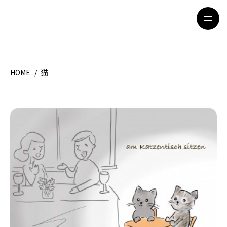
HOME
/
猫
HOME
特集記事
地域別ガイド
グルメ
観光ガイド
留学＆キャリア
ライフスタイル
著者一覧
ライター募集