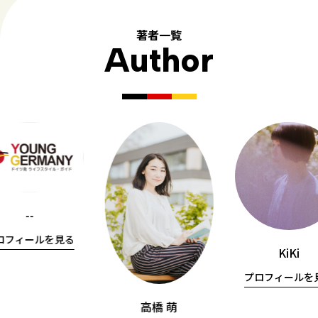
著者一覧
Author
--
ロフィールを見る
KiKi
プロフィールを
高橋 萌