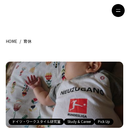
HOME
/
育休
HOME
特集記事
地域別ガイド
グルメ
観光ガイド
留学＆キャリア
ライフスタイル
著者一覧
ライター募集
ドイツ・ワークスタイル研究室
Study & Career
Pick Up