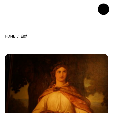
HOME
/
自然
HOME
特集記事
地域別ガイド
グルメ
観光ガイド
留学＆キャリア
ライフスタイル
著者一覧
ライター募集