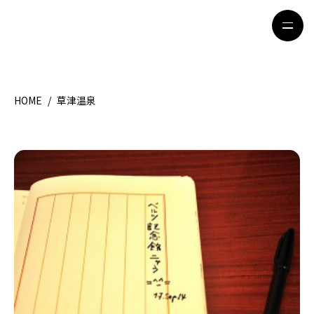
HOME
/
草津温泉
HOME
特集記事
地域別ガイド
グルメ
観光ガイド
留学＆キャリア
ライフスタイル
著者一覧
ライター募集