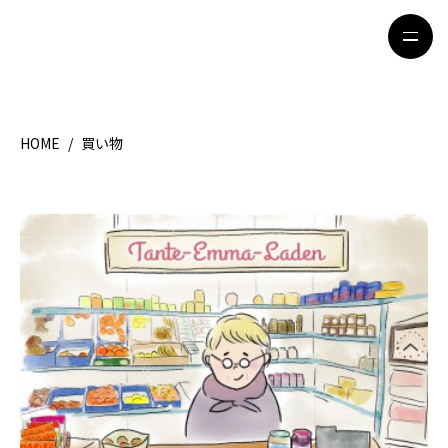
HOME
/
買い物
HOME
特集記事
地域別ガイド
グルメ
観光ガイド
留学＆キャリア
ライフスタイル
著者一覧
ライター募集