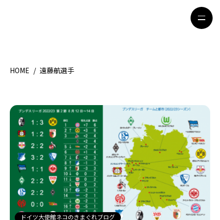
HOME
/
遠藤航選手
HOME
特集記事
地域別ガイド
グルメ
観光ガイド
留学＆キャリア
ライフスタイル
著者一覧
ライター募集
ドイツ大使館ネコのきまぐれブログ