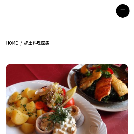
HOME
/
郷土料理図鑑
HOME
特集記事
地域別ガイド
グルメ
観光ガイド
留学＆キャリア
ライフスタイル
著者一覧
ライター募集