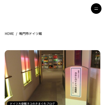
HOME
/
鳴門市ドイツ館
HOME
特集記事
地域別ガイド
グルメ
観光ガイド
留学＆キャリア
ライフスタイル
著者一覧
ライター募集
ドイツ大使館ネコのきまぐれブログ