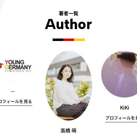
著者一覧
Author
--
ロフィールを見る
KiKi
プロフィールを
高橋 萌