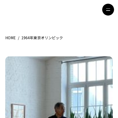
HOME
/
1964年東京オリンピック
HOME
特集記事
地域別ガイド
グルメ
観光ガイド
留学＆キャリア
ライフスタイル
著者一覧
ライター募集