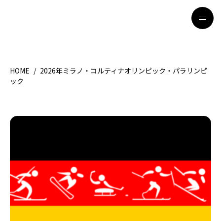
HOME
/
2026年ミラノ・コルティナオリンピック・パラリンピ
HOME
特集記事
ック
地域別ガイド
グルメ
観光ガイド
留学＆キャリア
ライフスタイル
著者一覧
ライター募集