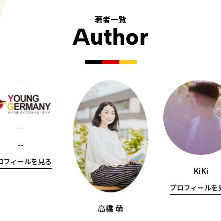
著者一覧
Author
--
ロフィールを見る
KiKi
プロフィールを
高橋 萌