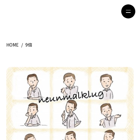
HOME
/
9倍
HOME
特集記事
地域別ガイド
グルメ
観光ガイド
留学＆キャリア
ライフスタイル
著者一覧
ライター募集