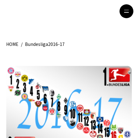
HOME
/
Bundesliga2016-17
HOME
特集記事
地域別ガイド
グルメ
観光ガイド
留学＆キャリア
ライフスタイル
著者一覧
ライター募集