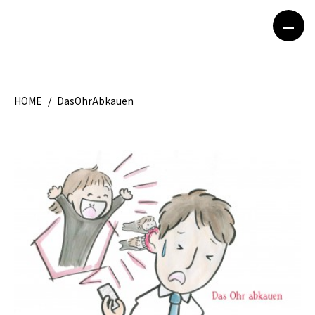
HOME
/
DasOhrAbkauen
HOME
特集記事
地域別ガイド
グルメ
観光ガイド
留学＆キャリア
ライフスタイル
著者一覧
ライター募集