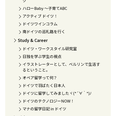
ク
ハローBaby 〜子育てABC
アクティブ ドイツ！
ドイツワインコラム
南ドイツの巡礼路を行く
Study & Career
ドイツ・ワークスタイル研究室
日独を学ぶ学生の視点
イラストレーターとして、ベルリンで生活す
るということ。
オペア留学って何？
ドイツで羽ばたく日本人
ドイツに留学してみましたヾ(*´∀｀*)ﾉ
ドイツのテクノロジーNOW！
マナの留学日記 in ドイツ