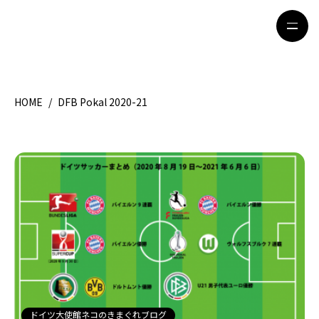
HOME
/
DFB Pokal 2020-21
HOME
特集記事
地域別ガイド
グルメ
観光ガイド
留学＆キャリア
ライフスタイル
著者一覧
ライター募集
ドイツ大使館ネコのきまぐれブログ