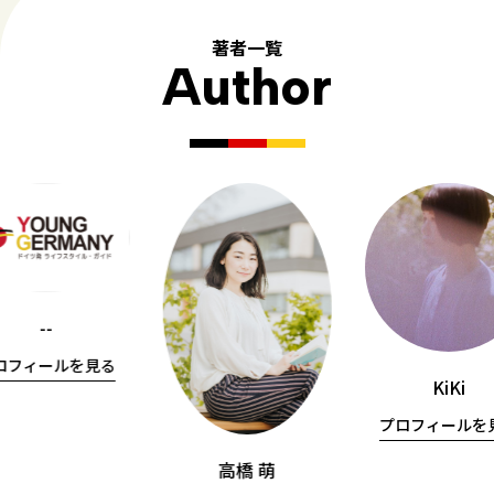
著者一覧
Author
--
ロフィールを見る
KiKi
プロフィールを
高橋 萌