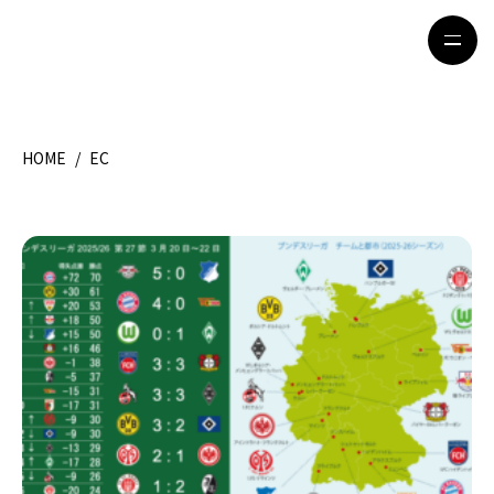
HOME
/
EC
HOME
特集記事
地域別ガイド
グルメ
観光ガイド
留学＆キャリア
ライフスタイル
著者一覧
ライター募集