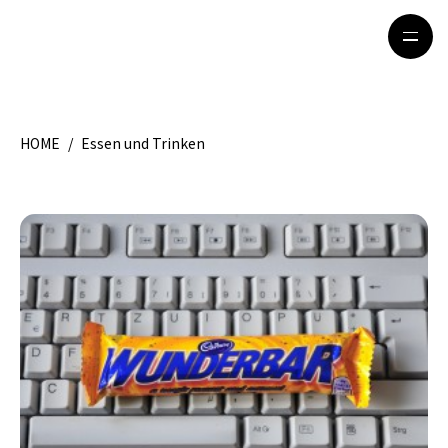
HOME
/
Essen und Trinken
HOME
特集記事
地域別ガイド
グルメ
観光ガイド
留学＆キャリア
ライフスタイル
著者一覧
ライター募集